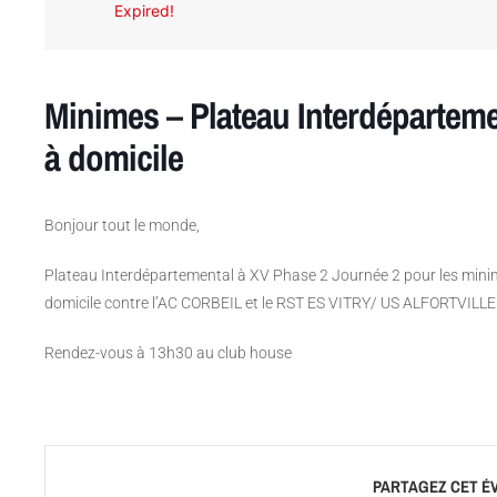
Expired!
Minimes – Plateau Interdéparteme
à domicile
Bonjour tout le monde,
Plateau Interdépartemental à XV Phase 2 Journée 2 pour les mini
domicile contre l’AC CORBEIL et le RST ES VITRY/ US ALFORTVILLE
Rendez-vous à 13h30 au club house
PARTAGEZ CET É