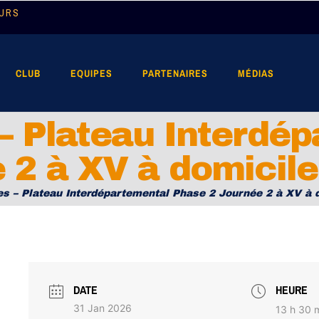
OURS
CLUB
EQUIPES
PARTENAIRES
MÉDIAS
– Plateau Interdé
 2 à XV à domicile
s – Plateau Interdépartemental Phase 2 Journée 2 à XV à 
DATE
HEURE
31 Jan 2026
13 h 30 m